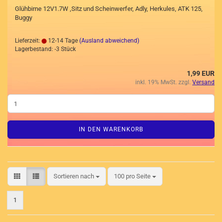
Glühbirne 12V1.7W ,Sitz und Scheinwerfer, Adly, Herkules, ATK 125,
Buggy
Lieferzeit:
12-14 Tage
(Ausland abweichend)
Lagerbestand: -3 Stück
1,99 EUR
inkl. 19% MwSt. zzgl.
Versand
IN DEN WARENKORB
Sortieren nach
pro Seite
Sortieren nach
100 pro Seite
1