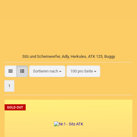
Sitz und Scheinwerfer, Adly, Herkules, ATK 125, Buggy
Sortieren nach
pro Seite
Sortieren nach
100 pro Seite
1
SOLD OUT