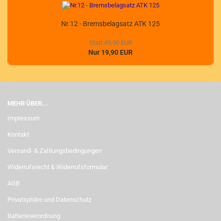
Nr.12 - Bremsbelagsatz ATK 125
Statt 49,90 EUR
Nur 19,90 EUR
MEHR ÜBER...
Impressum
Kontakt
Versand- & Zahlungsbedingungen
Widerrufsrecht & Widerrufsformular
AGB
Privatsphäre und Datenschutz
Batterieverordnung