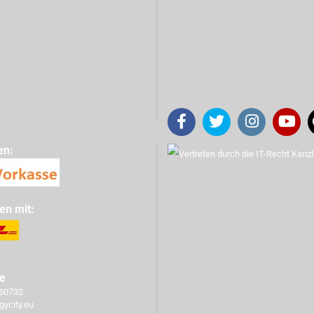
en:
en mit:
ce
760732
gycity.eu