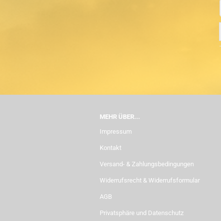
MEHR ÜBER...
Impressum
Kontakt
Versand- & Zahlungsbedingungen
Widerrufsrecht & Widerrufsformular
AGB
Privatsphäre und Datenschutz