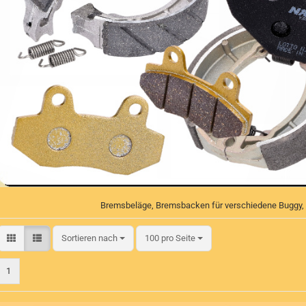
Bremsbeläge, Bremsbacken für verschiedene Buggy, Q
Sortieren nach
pro Seite
Sortieren nach
100 pro Seite
1