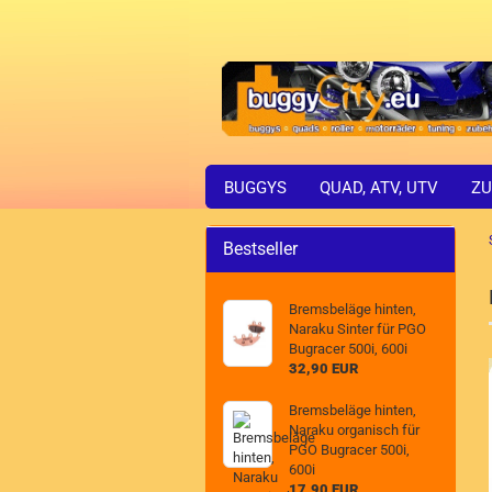
BUGGYS
QUAD, ATV, UTV
ZU
Bestseller
Bremsbeläge hinten,
Naraku Sinter für PGO
Bugracer 500i, 600i
32,90 EUR
Bremsbeläge hinten,
Naraku organisch für
PGO Bugracer 500i,
600i
17,90 EUR