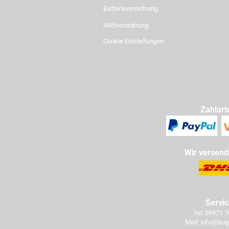
Batterieverordnung
Altölverordnung
Cookie Einstellungen
Zahlart
Wir versend
Servi
Tel: 09971 
Mail: info@bug