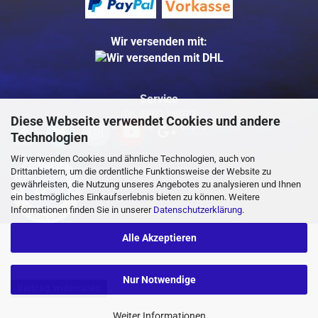
Wir versenden mit:
Service
Tel: 09971 760732
Diese Webseite verwendet Cookies und andere
Mail: info@buggycity.eu
Technologien
Wir verwenden Cookies und ähnliche Technologien, auch von
Drittanbietern, um die ordentliche Funktionsweise der Website zu
gewährleisten, die Nutzung unseres Angebotes zu analysieren und Ihnen
ein bestmögliches Einkaufserlebnis bieten zu können. Weitere
Informationen finden Sie in unserer
Datenschutzerklärung
.
Alle Akzeptieren
Nur Notwendige
Vertrag widerrufen
Weiter Informationen