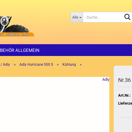
Alle
BEHÖR ALLGEMEIN
»
»
»
 / Adly
Adly Hurricane 500 S
Kühlung
Nr.36
Adly
Art.Nr.:
Lieferze