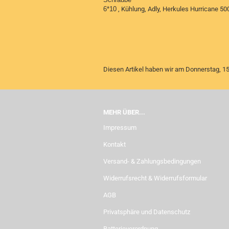
6*10
, Kühlung, Adly, Herkules Hurricane 50
Diesen Artikel haben wir am Donnerstag, 
MEHR ÜBER...
Impressum
Kontakt
Versand- & Zahlungsbedingungen
Widerrufsrecht & Widerrufsformular
AGB
Privatsphäre und Datenschutz
Batterieverordnung