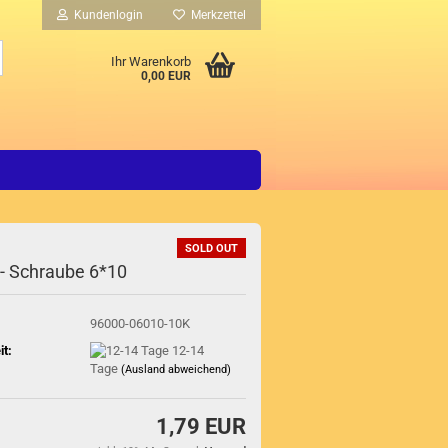
Kundenlogin
Merkzettel
Suche...
Ihr Warenkorb
0,00 EUR
SOLD OUT
 - Schraube 6*10
96000-06010-10K
it:
12-14
Tage
(Ausland abweichend)
1,79 EUR