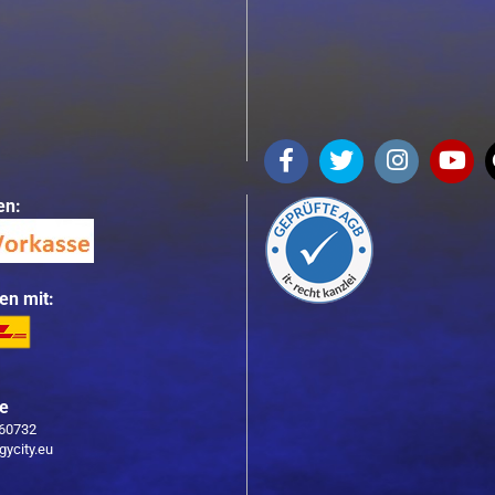
en:
en mit:
ce
760732
gycity.eu