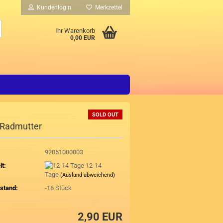
Kundenlogin
Merkzettel
Suche...
Ihr Warenkorb
0,00 EUR
SOLD OUT
- Radmutter
92051000003
it:
12-14
Tage
(Ausland abweichend)
stand:
-16
Stück
2,90 EUR