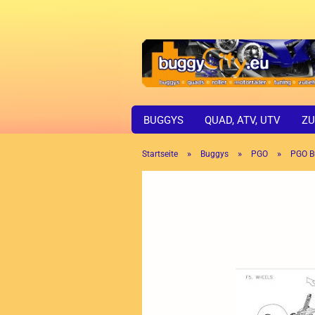
BUGGYS
QUAD, ATV, UTV
ZU
»
»
»
Startseite
Buggys
PGO
PGO B