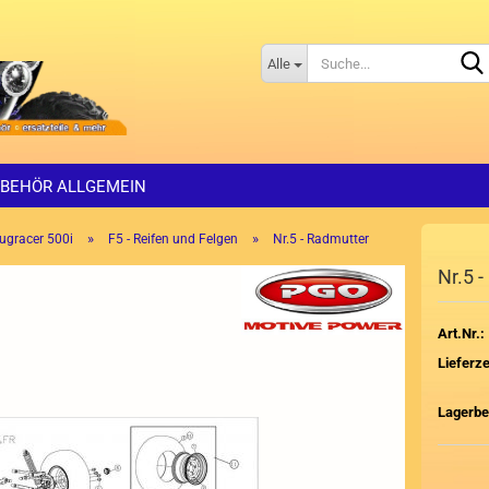
Alle
BEHÖR ALLGEMEIN
»
»
ugracer 500i
F5 - Reifen und Felgen
Nr.5 - Radmutter
Nr.5 
Art.Nr.:
Lieferze
Lagerbe