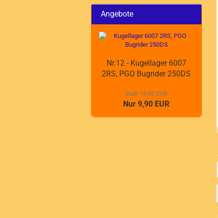
Angebote
Nr.12 - Kugellager 6007
2RS, PGO Bugrider 250DS
Statt 19,80 EUR
Nur 9,90 EUR