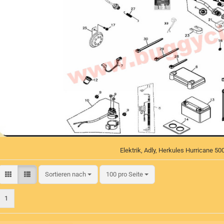
Elektrik, Adly, Herkules Hurricane 50
Sortieren nach
pro Seite
Sortieren nach
100 pro Seite
1