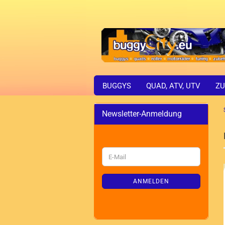
BUGGYS
QUAD, ATV, UTV
ZU
Newsletter-Anmeldung
WEITER
E-
ZUR
Mail
NEWSLETTER-
ANMELDUNG
ANMELDEN