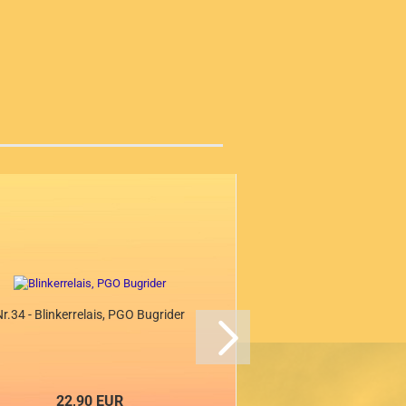
r.34 - Blinkerrelais, PGO Bugrider
Nr.52 - Arrietierun
Bugrider.
22,90 EUR
0,90 EU