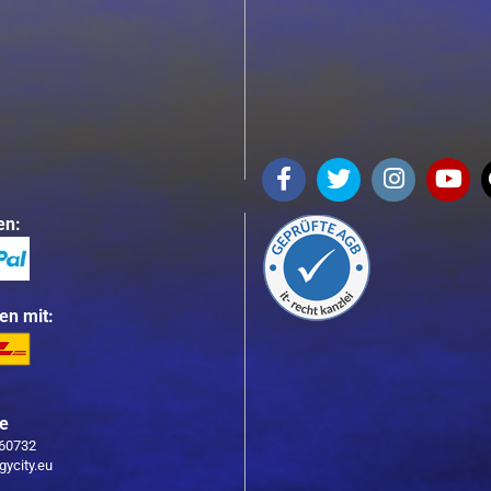
en:
en mit:
ce
760732
gycity.eu