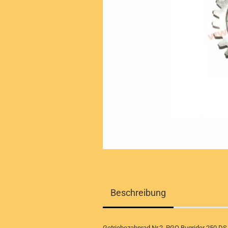
Beschreibung
Getriebezahnrad Nr.2, PGO Bugrider 250 DS