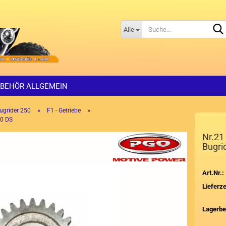
Alle
BEHÖR ALLGEMEIN
»
»
ugrider 250
F1 - Getriebe
50 DS
Nr.21
Bugri
Art.Nr.:
Lieferze
Lagerbe