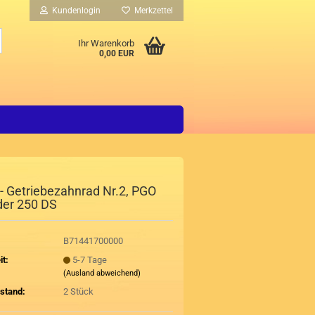
Kundenlogin
Merkzettel
Suche...
Ihr Warenkorb
0,00 EUR
 - Getriebezahnrad Nr.2, PGO
der 250 DS
B71441700000
it:
5-7 Tage
(Ausland abweichend)
stand:
2
Stück