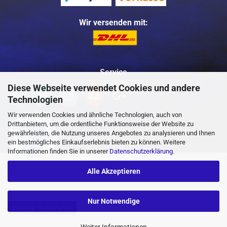
Wir versenden mit:
Service
Tel: 09971 760732
Diese Webseite verwendet Cookies und andere
Mail: info@buggycity.eu
Technologien
Wir verwenden Cookies und ähnliche Technologien, auch von
Drittanbietern, um die ordentliche Funktionsweise der Website zu
gewährleisten, die Nutzung unseres Angebotes zu analysieren und Ihnen
ein bestmögliches Einkaufserlebnis bieten zu können. Weitere
Informationen finden Sie in unserer
Datenschutzerklärung
.
Alle Akzeptieren
Nur Notwendige
Vertrag widerrufen