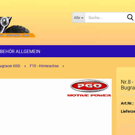
Alle
BEHÖR ALLGEMEIN
»
»
ugracer 600i
F10 - Hinterachse
Nr.8 
Bugra
Art.Nr.:
Lieferze