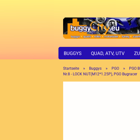
BUGGYS
QUAD, ATV, UTV
ZU
»
»
»
Startseite
Buggys
PGO
PGO B
Nr.8 - LOCK NUT(M12*1.25P), PGO Bugracer