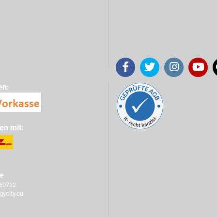
en:
en mit:
ce
760732
gycity.eu