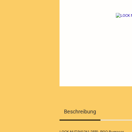
Beschreibung
LOCK NUT(M12*1.25P), PGO Bugracer