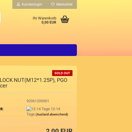
Kundenlogin
Merkzettel
Suche...
Ihr Warenkorb
0,00 EUR
SOLD OUT
- LOCK NUT(M12*1.25P), PGO
cer
92061200001
it:
12-14
Tage
(Ausland abweichend)
2,00 EUR