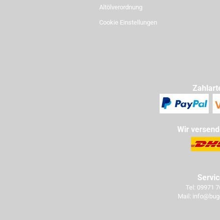
Altölverordnung
Cookie Einstellungen
Zahlart
Wir versend
Servi
Tel: 09971 
Mail: info@bug