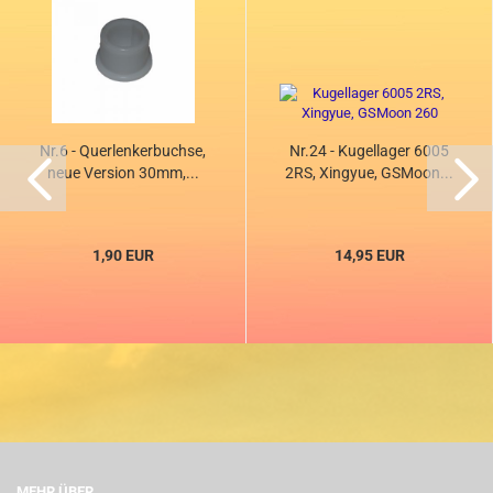
Nr.6 - Querlenkerbuchse,
Nr.24 - Kugellager 6005
neue Version 30mm,...
2RS, Xingyue, GSMoon...
1,90 EUR
14,95 EUR
MEHR ÜBER...