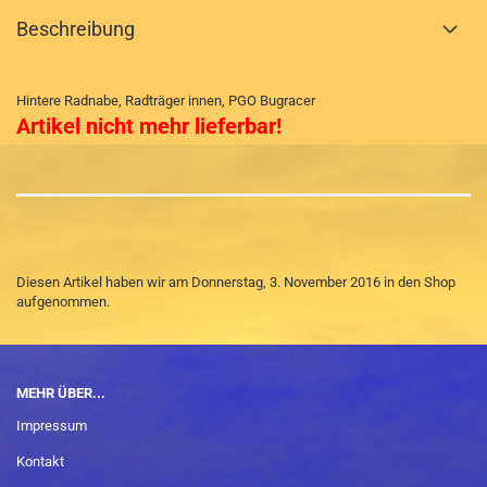
Beschreibung
Hintere Radnabe, Radträger innen, PGO Bugracer
Artikel nicht mehr lieferbar!
Diesen Artikel haben wir am Donnerstag, 3. November 2016 in den Shop
aufgenommen.
MEHR ÜBER...
Impressum
Kontakt