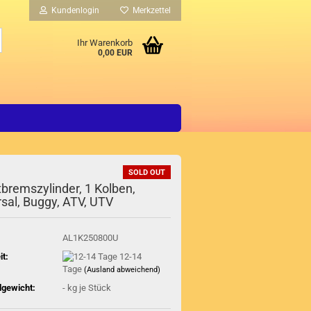
Kundenlogin
Merkzettel
Suche...
Ihr Warenkorb
0,00 EUR
SOLD OUT
bremszylinder, 1 Kolben,
rsal, Buggy, ATV, UTV
AL1K250800U
it:
12-14
Tage
(Ausland abweichend)
gewicht:
-
kg je Stück