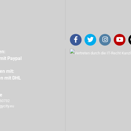
en:
en mit:
ce
760732
gycity.eu