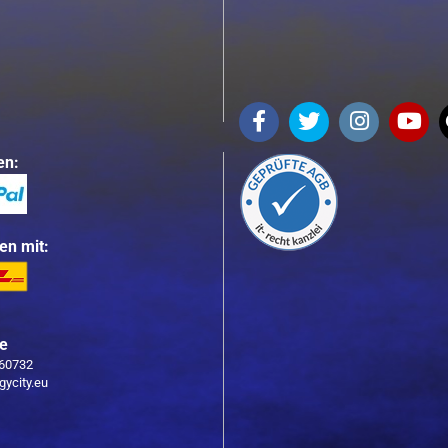
en:
en mit:
ce
760732
gycity.eu