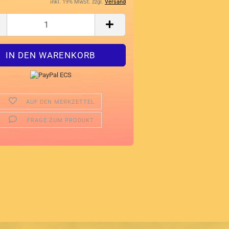
inkl. 19% MwSt. zzgl.
Versand
AUF DEN MERKZETTEL
FRAGE ZUM PRODUKT