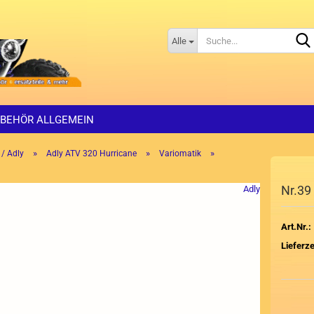
Alle
BEHÖR ALLGEMEIN
»
»
»
 / Adly
Adly ATV 320 Hurricane
Variomatik
Nr.39 
Adly
Art.Nr.:
Lieferze