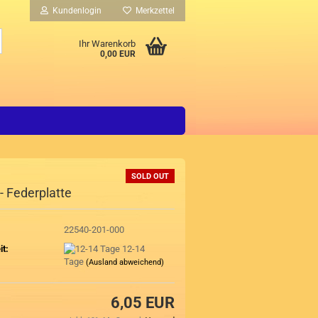
Kundenlogin
Merkzettel
Suche...
Ihr Warenkorb
0,00 EUR
SOLD OUT
- Federplatte
22540-201-000
it:
12-14
Tage
(Ausland abweichend)
6,05 EUR