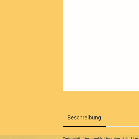
Beschreibung
Federplatte,Variomatik, Herkules, Adly, Hu