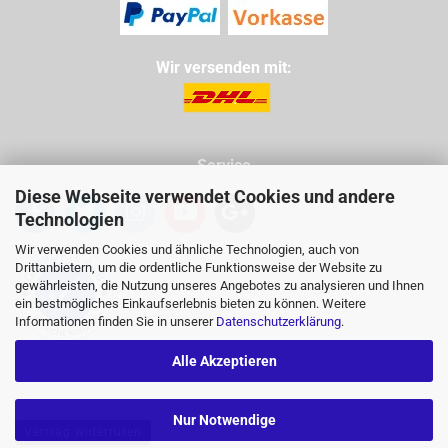
Wir versenden mit:
Service
Tel: 09971 760732
Diese Webseite verwendet Cookies und andere
Mail: info@buggycity.eu
Technologien
Wir verwenden Cookies und ähnliche Technologien, auch von
Drittanbietern, um die ordentliche Funktionsweise der Website zu
gewährleisten, die Nutzung unseres Angebotes zu analysieren und Ihnen
ein bestmögliches Einkaufserlebnis bieten zu können. Weitere
Informationen finden Sie in unserer
Datenschutzerklärung
.
Alle Akzeptieren
Nur Notwendige
Vertrag widerrufen