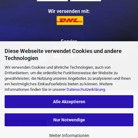
Wir versenden mit:
Service
Tel: 09971 760732
Diese Webseite verwendet Cookies und andere
Mail: info@buggycity.eu
Technologien
Wir verwenden Cookies und ähnliche Technologien, auch von
Drittanbietern, um die ordentliche Funktionsweise der Website zu
gewährleisten, die Nutzung unseres Angebotes zu analysieren und Ihnen
ein bestmögliches Einkaufserlebnis bieten zu können. Weitere
Informationen finden Sie in unserer
Datenschutzerklärung
.
Alle Akzeptieren
Nur Notwendige
Vertrag widerrufen
Weiter Informationen