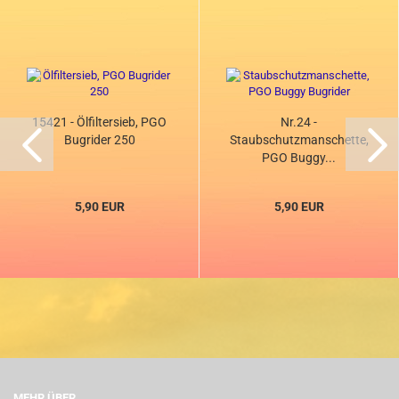
15421 - Ölfiltersieb, PGO
Nr.24 -
Bugrider 250
Staubschutzmanschette,
PGO Buggy...
5,90 EUR
5,90 EUR
MEHR ÜBER...