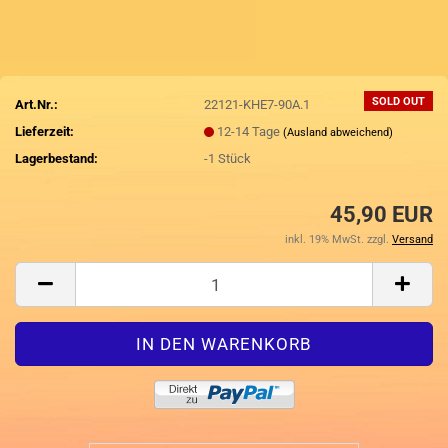
SOLD OUT
Art.Nr.:
22121-KHE7-90A.1
Lieferzeit:
12-14 Tage
(Ausland abweichend)
Lagerbestand:
-1
Stück
45,90 EUR
inkl. 19% MwSt. zzgl.
Versand